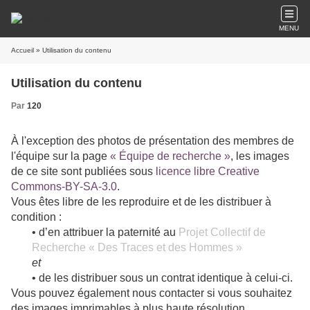
MENU
Accueil
» Utilisation du contenu
Utilisation du contenu
Par
120
À l'exception des photos de présentation des membres de
l'équipe sur la page
« Équipe de recherche »
, les images
de ce site sont publiées sous
licence libre Creative
Commons-BY-SA-3.0
.
Vous êtes libre de les reproduire et de les distribuer à
condition :
• d’en attribuer la paternité au
Projet Collectif de
Recherche « Des Traces et des Hommes »
et
• de les distribuer sous un contrat identique à celui-ci.
Vous pouvez également nous contacter
si vous souhaitez
des images imprimables à plus haute résolution.